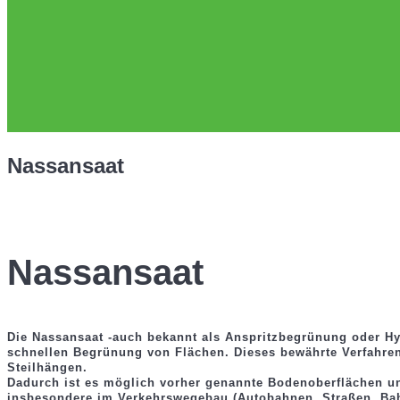
Nassansaat
Nassansaat
Die Nassansaat -auch bekannt als Anspritzbegrünung oder Hyd
schnellen Begrünung von Flächen. Dieses bewährte Verfahre
Steilhängen.
Dadurch ist es möglich vorher genannte Bodenoberflächen un
insbesondere im Verkehrswegebau (Autobahnen, Straßen, Ba