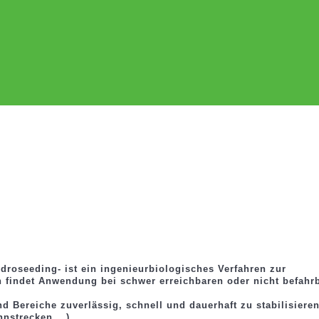
roseeding- ist ein ingenieurbiologisches Verfahren zur
n findet Anwendung bei schwer erreichbaren oder nicht befah
d Bereiche zuverlässig, schnell und dauerhaft zu stabilisier
hnstrecken,…),