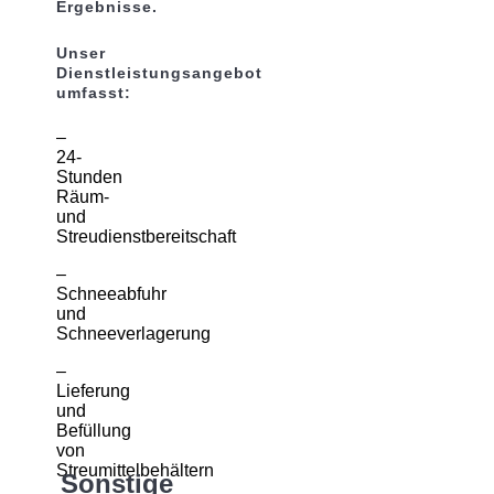
Ergebnisse.
Unser
Dienstleistungsangebot
umfasst:
–
24-
Stunden
Räum-
und
Streudienstbereitschaft
–
Schneeabfuhr
und
Schneeverlagerung
–
Lieferung
und
Befüllung
von
Streumittelbehältern
Sonstige