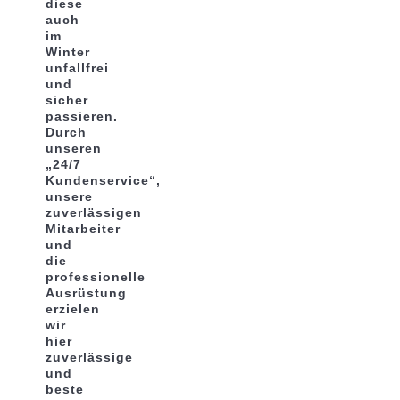
diese
auch
im
Winter
unfallfrei
und
sicher
passieren.
Durch
unseren
„24/7
Kundenservice“,
unsere
zuverlässigen
Mitarbeiter
und
die
professionelle
Ausrüstung
erzielen
wir
hier
zuverlässige
und
beste