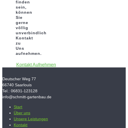
finden
sein,
können
Sie
gerne
völlig
unverbindlich
Kontakt
zu
Uns
aufnehmen.
Kontakt Aufnehmen
Deutscher Weg 77
66740 Saarlouis
Tel.: 06831-123128
info@schmitt-gartenbau.de
Start
Über uns
Unsere Leistungen
Kontakt